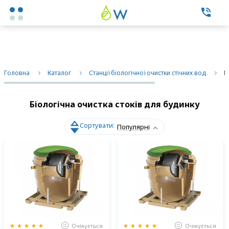
Каталог товаров
Головна
Каталог
Станції біологічної очистки стічних вод
Б
Експертні послуги
Біологічна очистка стоків для будинку
Фільтри побутові
Сортувати:
Популярні
Фільтри промислові
Змінні елементи
Про нас
Контакти
Очікується
Очікується