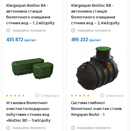
Klargespan BioDisc BA -
Klargespan BioDisc ВВ -
автономна станція
автономна станція
біологічного очищення
біологічного очищення
стічних вод – 1,2 м3/добу
стічних вод – 2,4 м3/добу
Іноваційна технологія
Іноваційна технологія
435 872
495 232
грн/шт
грн/шт
Очікується
Очікується
Установка біологічної
Система глибокої
очистки господарсько-
біологічної очистки стоків
побутових стічних вод
Kingspan BioAir - 1
«BioDisc ВD – 5 м3/добу
Іноваційна технологія
Іноваційна технологія