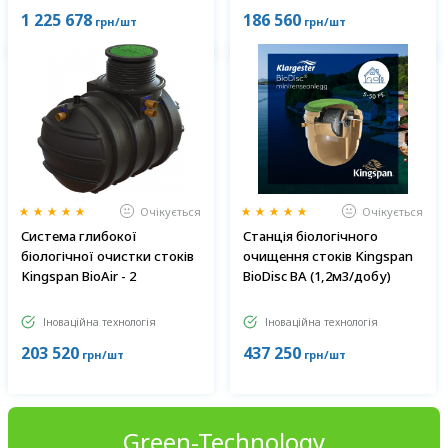
1 225 678
186 560
грн/шт
грн/шт
Очікується
Очікується
Система глибокої
Станція біологічного
біологічної очистки стоків
очищення стоків Kingspan
Kingspan BioAir - 2
BioDisc BA (1,2м3/добу)
Іноваційна технологія
Іноваційна технологія
203 520
437 250
грн/шт
грн/шт
Green-Technology