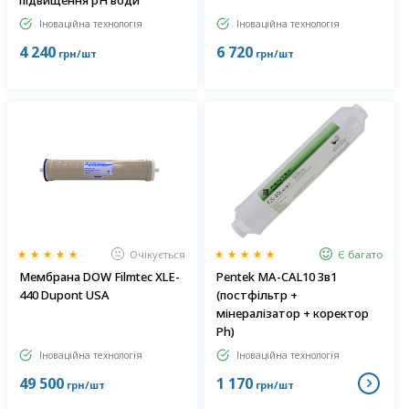
підвищення pH води
Іноваційна технологія
Іноваційна технологія
4 240
6 720
грн/шт
грн/шт
Очікується
Є багато
Мембрана DOW Filmtec XLE-
Pentek MA-CAL10 3в1
440 Dupont USA
(постфільтр +
мінералізатор + коректор
Ph)
Іноваційна технологія
Іноваційна технологія
49 500
1 170
грн/шт
грн/шт