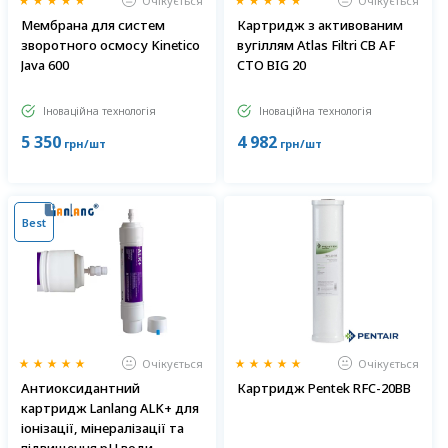
Очікується
Очікується
Мембрана для систем
Картридж з активованим
зворотного осмосу Kinetico
вугіллям Atlas Filtri CB AF
Java 600
CTO BIG 20
Іноваційна технологія
Іноваційна технологія
5 350
4 982
грн/шт
грн/шт
Best
Очікується
Очікується
Антиоксидантний
Картридж Pentek RFC-20BB
картридж Lanlang ALK+ для
іонізації, мінералізації та