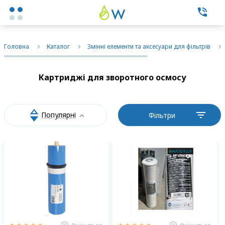
Каталог товаров
Головна
Каталог
Змінні елементи та аксесуари для фільтрів
Експертні послуги
Картриджі для зворотного осмосу
Фільтри побутові
Популярні
Фільтри
Фільтри промислові
Змінні елементи
Про нас
Контакти