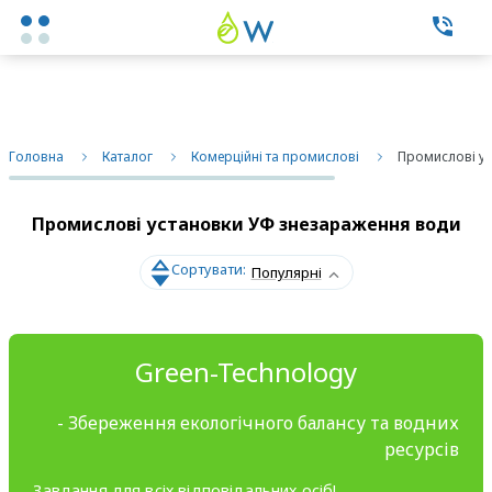
Каталог товаров
Головна
Каталог
Комерційні та промислові
Промислові у
Експертні послуги
Промислові установки УФ знезараження води
Фільтри побутові
Сортувати:
Популярні
Фільтри промислові
Змінні елементи
Green-Technology
Про нас
- Збереження екологічного балансу та водних
ресурсів
Контакти
Завдання для всіх відповідальних осіб!