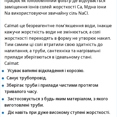
працює як іонообмінний фільтр де відбувається
заміщення іонів солей жорсткості Ca, Мдна іони
Na використовуючи звичайну сіль NaCl.
Calmat-це безреагентне пом'якшення води, інакше
кажучи жорсткість води не змінюється, а солі
жорсткості переходять в форму не утворює накип.
Тим самим ці солі втратили свою здатність до
налипання, а труби, сантехніка та нагрівальні
прилади зберігаються в ідеальному стані.
Сalmat:
Усуває вапняні відкладення і корозію.
Санує трубопровід.
Зберігає труби і прилади чистими протягом
тривалого часу.
Застосовується з будь-яким матеріалом, з якого
виготовлені труби.
Діє навіть при дуже високому ступені жорсткості.