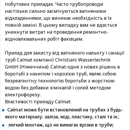
побутових приладах. Часто трубопроводи
настільки сильно засмічуються вапняними
відкладеннями, що виникає необхідність в їх
повній заміні. В цьому випадку вам не вдасться
уникнути витрат на проведення ремонтно-
відновлювальних робіт фахівцем.
Прилад для захисту від вапняного нальоту і санації
труб Calmat компанії Christiani Wassertechnik
GmbH (Німеччина). Calmat-одне з нових рішень в
боротьбі з накипом і корозією труб, являє собою
безреагентну технологію боротьби з жорсткою
водою без добавки хімікалій і солей методом
електрофорезу.
Властивості приладу Calmat:
Calmat може бути встановлений на трубах з будь-
якого матеріалу: заліза, міді, пластику, сталі та ін.;
легкий монтаж, що не вимагає врізки в труби;