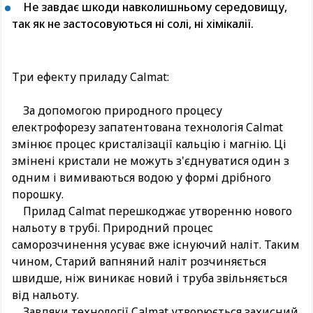
Не завдає шкоди навколишньому середовищу,
так як не застосовуються ні солі, ні хімікалії.
Три ефекту приладу Calmat:
За допомогою природного процесу
електрофорезу запатентована технологія Calmat
змінює процес кристалізації кальцію і магнію. Ці
змінені кристали не можуть з'єднуватися один з
одним і вимиваються водою у формі дрібного
порошку.
Прилад Calmat перешкоджає утворенню нового
нальоту в трубі. Природний процес
саморозчинення усуває вже існуючий наліт. Таким
чином, Старий вапняний наліт розчиняється
швидше, ніж виникає новий і труба звільняється
від нальоту.
Завдяки технології Calmat утворюється захисний