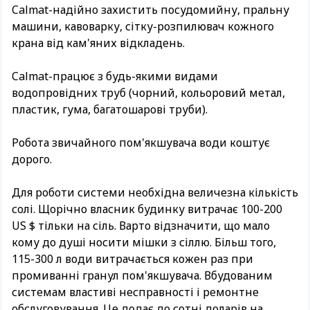
Calmat-надійно захистить посудомийну, пральну
машини, кавоварку, сітку-розпилювач кожного
крана від кам'яних відкладень.
Calmat-працює з будь-якими видами
водопровідних труб (чорний, кольоровий метал,
пластик, гума, багатошарові труби).
Робота звичайного пом'якшувача води коштує
дорого.
Для роботи системи необхідна величезна кількість
солі. Щорічно власник будинку витрачає 100-200
US $ тільки на сіль. Варто відзначити, що мало
кому до душі носити мішки з сіллю. Більш того,
115-300 л води витрачається кожен раз при
промиванні гранул пом'якшувача. Вбудованим
системам властиві несправності і ремонтне
обслуговування. Це додає до сотні доларів на