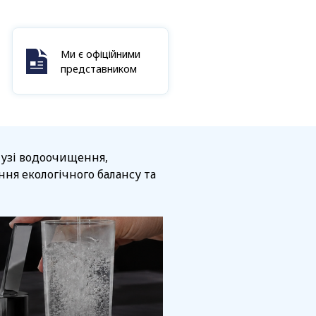
Ми є офіційними
представником
алузі водоочищення,
ня екологічного балансу та