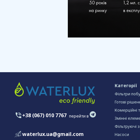
Категорії
Фільтри побу
Готові рішен
Комерційні 
+38 (067) 010 7767
перейти в
Змінні елеме
Фільтруючі 
waterlux.ua@gmail.com
Насоси