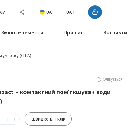
767
UA
UAH
Змінні елементи
Про нас
Контакти
міум-класу (США)
Очікується
mpact – компактний пом’якшувач води
)
Швидко в 1 клік