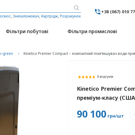
+38 (067) 010 7
,
,
,
 осмос
Знезалізнювач
Картрідж
Розрахунок
Фільтри побутові
Фільтри промислові
o-green
Kinetico Premier Compact – компактний пом’якшувач води пре
0 відгуків
Kinetico Premier Co
преміум-класу (США
90 100
грн/шт