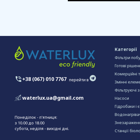
Категорії
Фільтри побу
Готові рішен
Комерційні 
+38 (067) 010 7767
перейти в
Змінні елеме
Фільтруючі 
waterlux.ua@gmail.com
Насоси
Гідробаки і 
Водонагріва
Понеділок - п'ятниця:
Знезараженн
з 10.00 до 18.00
субота, неділя - вихідні дні.
Станції біол