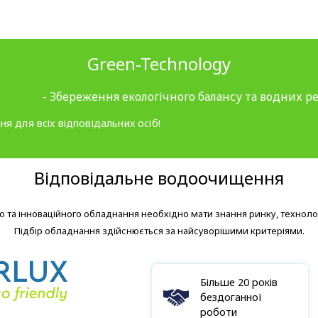
Green-Technology
- Збереження екологічного балансу та водних ре
ня для всіх відповідальних осіб!
Відповідальне водоочищення
 та інноваційного обладнання необхідно мати знання ринку, технолог
Підбір обладнання здійснюється за найсуворішими критеріями.
Більше 20 років
бездоганної
роботи