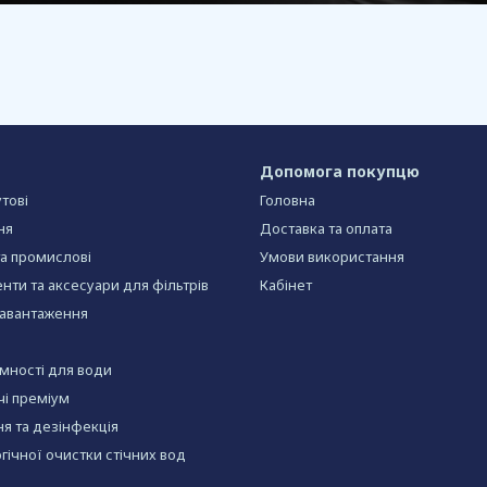
Допомога покупцю
тові
Головна
ня
Доставка та оплата
та промислові
Умови використання
нти та аксесуари для фільтрів
Кабінет
завантаження
ємності для води
чі преміум
я та дезінфекція
огічної очистки стічних вод