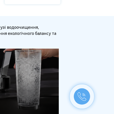
алузі водоочищення,
ня екологічного балансу та