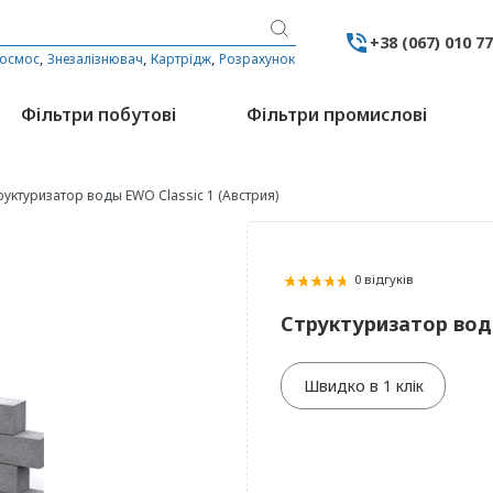
+38 (067) 010 7
,
,
,
 осмос
Знезалізнювач
Картрідж
Розрахунок
Фільтри побутові
Фільтри промислові
руктуризатор воды EWO Classic 1 (Австрия)
0 відгуків
Структуризатор воды
Швидко в 1 клік