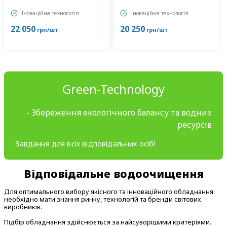
Іноваційна технологія
Іноваційна технологія
22 050
20 250
грн/шт
грн/шт
Green-Technology
- Збереження екологічного балансу та водних
ресурсів
Завдання для всіх відповідальних осіб!
Відповідальне водоочищення
Для оптимального вибору якісного та інноваційного обладнання
необхідно мати знання ринку, технологій та бренди світових
виробників.
Підбір обладнання здійснюється за найсуворішими критеріями.