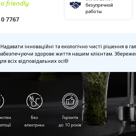
безупречной
работы
10 7767
 Надавати інноваційні та екологічно чисті рішення в г
забезпечуючи здорове життя нашим клієнтам. Збережен
ля всіх відповідальних осіб!