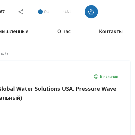
767
RU
UAH
омышленные
О нас
Контакты
ный)
В наличии
obal Water Solutions USA, Pressure Wave
альный)