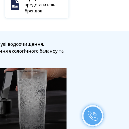
представитель
брендов
алузі водоочищення,
ня екологічного балансу та