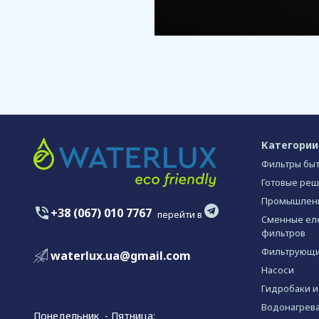
Категории
Фильтры бы
Готовые ре
Промышлен
+38 (067) 010 7767
перейти в
Сменные еле
фильтров
Фильтрующи
waterlux.ua@gmail.com
Насоси
Гидробаки и
Водонагрев
Понедельник - Пятница: