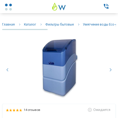
Каталог товаров
Главная
Каталог
Фильтры бытовые
Умягчение воды Eco-g
Экспертные услуги
Фильтры бытовые
Next
Фильтры промышленные
Previous
О нас
Контакты
Ожидается
14 отзывов