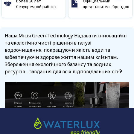
Более 20 лет
Официальный
безупречной работы
представитель брендов
Наша Місія Green-Technology Надавати інноваційні
та екологічно чисті рішення в галузі
водоочищення, покращуючи якість води та
забезпечуючи здорове життя нашим клієнтам.
Збереження екологічного балансу та водних
ресурсів - завдання для всіх відповідальних осіб!