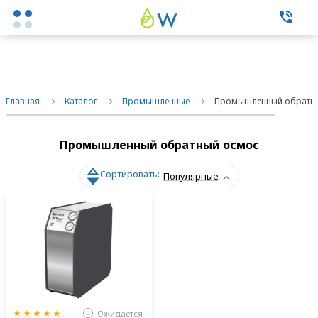
Каталог товаров
Главная
Каталог
Промышленные
Промышленный обратн
Экспертные услуги
Промышленный обратный осмос
Фильтры бытовые
Сортировать:
Популярные
Фильтры промышленные
О нас
Контакты
Ожидается