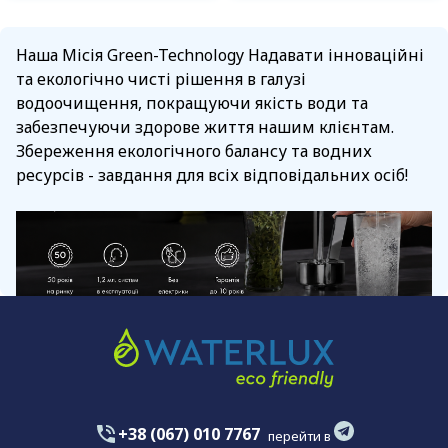
Наша Місія Green-Technology Надавати інноваційні
та екологічно чисті рішення в галузі
водоочищення, покращуючи якість води та
забезпечуючи здорове життя нашим клієнтам.
Збереження екологічного балансу та водних
ресурсів - завдання для всіх відповідальних осіб!
+38 (067) 010 7767
перейти в