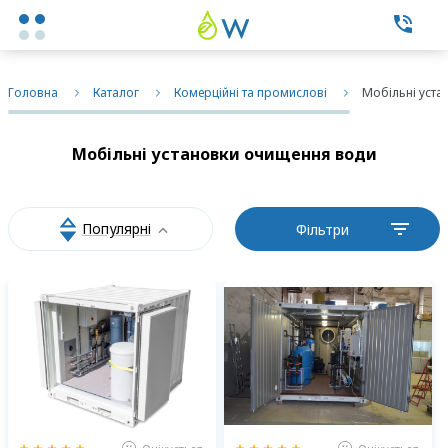
Каталог товаров
Головна
Каталог
Комерційні та промислові
Мобільні уст
Експертні послуги
Мобільні установки очищення води
Фільтри побутові
Популярні
Фільтри
Фільтри промислові
Змінні елементи
Про нас
Контакти