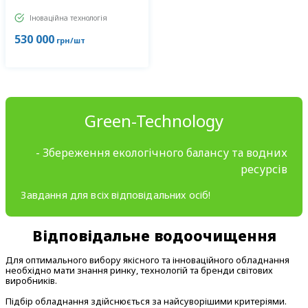
Іноваційна технологія
530 000
грн/шт
Green-Technology
- Збереження екологічного балансу та водних
ресурсів
Завдання для всіх відповідальних осіб!
Відповідальне водоочищення
Для оптимального вибору якісного та інноваційного обладнання
необхідно мати знання ринку, технологій та бренди світових
виробників.
Підбір обладнання здійснюється за найсуворішими критеріями.