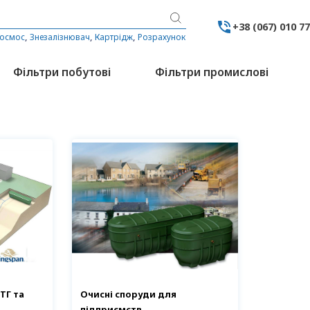
+38 (067) 010 7
,
,
,
 осмос
Знезалізнювач
Картрідж
Розрахунок
Фільтри побутові
Фільтри промислові
ТГ та
Очисні споруди для
підприємств