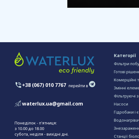
Категорії
Фільтри побу
Готові рішен
Комерційні 
+38 (067) 010 7767
перейти в
Змінні елеме
Фільтруючі 
waterlux.ua@gmail.com
Насоси
Гідробаки і 
Водонагріва
Понеділок - п'ятниця:
Знезараженн
з 10.00 до 18.00
субота, неділя - вихідні дні.
Станції біол