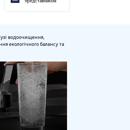
представником
алузі водоочищення,
ня екологічного балансу та