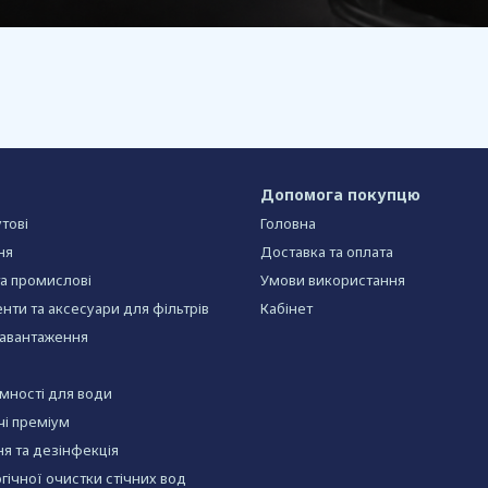
Допомога покупцю
тові
Головна
ня
Доставка та оплата
та промислові
Умови використання
нти та аксесуари для фільтрів
Кабінет
завантаження
ємності для води
чі преміум
я та дезінфекція
огічної очистки стічних вод