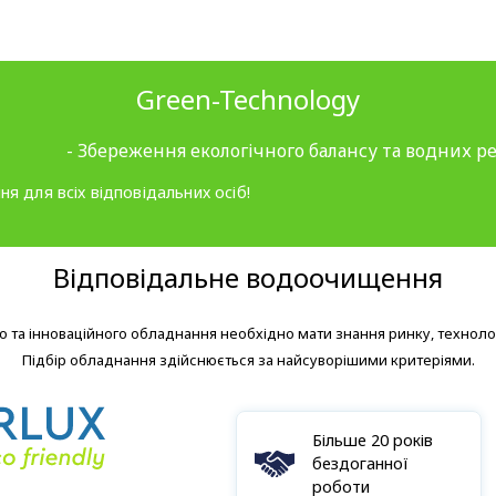
Green-Technology
- Збереження екологічного балансу та водних ре
ня для всіх відповідальних осіб!
Відповідальне водоочищення
 та інноваційного обладнання необхідно мати знання ринку, технолог
Підбір обладнання здійснюється за найсуворішими критеріями.
Більше 20 років
бездоганної
роботи