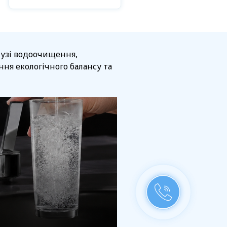
алузі водоочищення,
ня екологічного балансу та