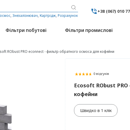
+38 (067) 010 7
,
,
,
 осмос
Знезалізнювач
Картрідж
Розрахунок
Фільтри побутові
Фільтри промислові
soft RObust PRO econnect - фильтр обратного осмоса для кофейни
0 відгуків
Ecosoft RObust PRO 
кофейни
Швидко в 1 клік