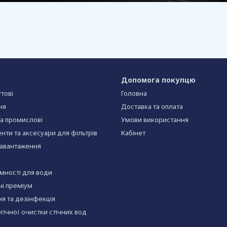
Допомога покупцю
тові
Головна
ня
Доставка та оплата
та промислові
Умови використання
нти та аксесуари для фільтрів
Кабінет
завантаження
ємності для води
чі преміум
я та дезінфекція
огічної очистки стічних вод