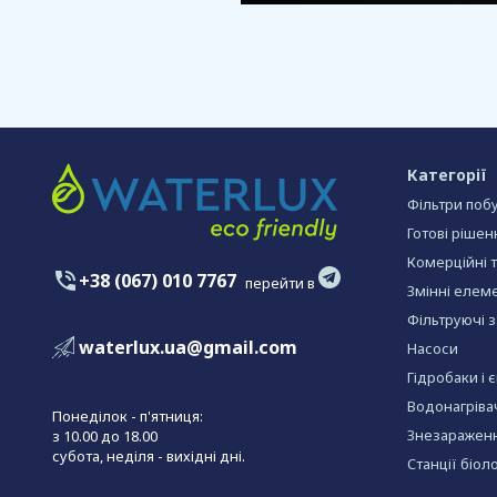
Категорії
Фільтри побу
Готові рішен
Комерційні 
+38 (067) 010 7767
перейти в
Змінні елеме
Фільтруючі 
waterlux.ua@gmail.com
Насоси
Гідробаки і 
Водонагріва
Понеділок - п'ятниця:
Знезараженн
з 10.00 до 18.00
субота, неділя - вихідні дні.
Станції біол