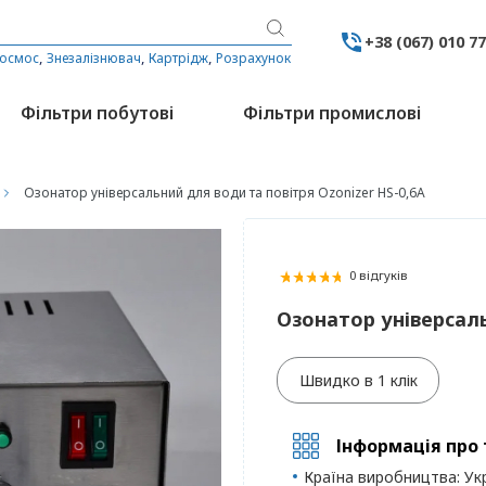
+38 (067) 010 7
,
,
,
 осмос
Знезалізнювач
Картрідж
Розрахунок
Фільтри побутові
Фільтри промислові
Озонатор універсальний для води та повітря Ozonizer HS-0,6A
0 відгуків
Озонатор універсаль
Швидко в 1 клік
Інформація про 
Країна виробництва:
Ук