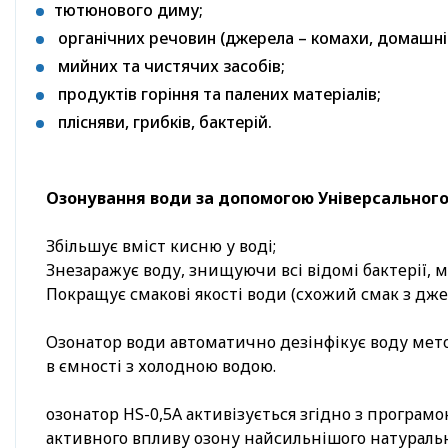
тютюнового диму;
органічних речовин (джерела – комахи, домашні 
мийних та чистячих засобів;
продуктів горіння та палених матеріалів;
плісняви, грибків, бактерій.
Озонування води за допомогою Універсального 
Збільшує вміст кисню у воді;
Знезаражує воду, знищуючи всі відомі бактерії, м
Покращує смакові якості води (схожий смак з дж
Озонатор води автоматично дезінфікує воду мето
в ємності з холодною водою.
озонатор HS-0,5A активізується згідно з програмо
активного впливу озону найсильнішого натуральн