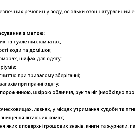
безпечних речовин у воду, оскільки озон натуральний
сування з метою:
х та туалетних кімнатах;
сті води та домішок;
оморах, шафах для одягу;
ріумів;
гниттю при тривалому зберіганні;
апахів при пранні одягу;
орожниною, шкірою обличчя, рук та ніг (необхідно прок
вочесховищах, лазнях, у місцях утримання худоби та пт
 знищення літаючих комах;
я яких є поверхні грошових знаків, книги та журнали, п