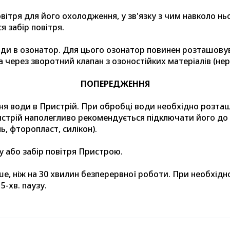
овітря для його охолодження, у зв'язку з чим навколо нь
я забір повітря.
оди в озонатор. Для цього озонатор повинен розташову
через зворотний клапан з озоностійких матеріалів (нерж
ПОПЕРЕДЖЕННЯ
я води в Пристрій. При обробці води необхідно розта
истрій наполегливо рекомендується підключати його до
ь, фторопласт, силікон).
 або забір повітря Пристрою.
е, ніж на 30 хвилин безперервної роботи. При необхідн
-хв. паузу.