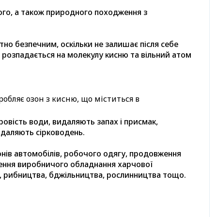
го, а також природного походження з
но безпечним, оскільки не залишає після себе
 розпадається на молекулу кисню та вільний атом
робляє озон з кисню, що міститься в
овість води, видаляють запах і присмак,
идаляють сірководень.
нів автомобілів, робочого одягу, продовження
аження виробничого обладнання харчової
а, рибництва, бджільництва, рослинництва тощо.