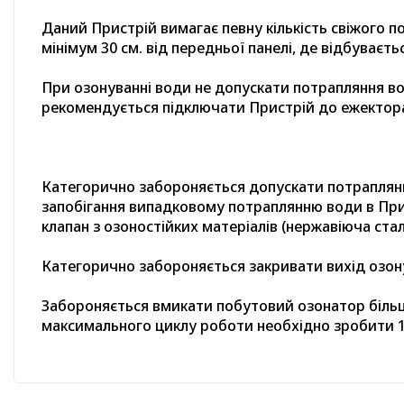
Даний Пристрій вимагає певну кількість свіжого п
мінімум 30 см. від передньої панелі, де відбуваєтьс
При озонуванні води не допускати потрапляння в
рекомендується підключати Пристрій до ежектора 
Категорично забороняється допускати потраплянн
запобігання випадковому потраплянню води в Пр
клапан з озоностійких матеріалів (нержавіюча стал
Категорично забороняється закривати вихід озону
Забороняється вмикати побутовий озонатор більш
максимального циклу роботи необхідно зробити 15