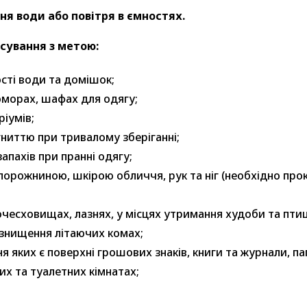
ня води або повітря в ємностях.
сування з метою:
сті води та домішок;
оморах, шафах для одягу;
ріумів;
гниттю при тривалому зберіганні;
апахів при пранні одягу;
орожниною, шкірою обличчя, рук та ніг (необхідно прок
вочесховищах, лазнях, у місцях утримання худоби та пти
 знищення літаючих комах;
 яких є поверхні грошових знаків, книги та журнали, п
х та туалетних кімнатах;