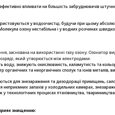
ефективно впливати на більшість забруднювачів штучно
ристовуються у водоочистці, будучи при цьому абсолют
 Молекула озону нестабільна і у водних розчинах швидко
ня, заснована на використанні газу озону. Озонатор ви
озряді, який утворюється між електродами.
воду, знижують окислюваність, каламутність та кольор
органічних та неорганічних сполук та іонів металів, в
ються для знезараження та дезодорації приміщень, сало
ння неприємних запахів у холодильних камерах, знезар
кож у технологічних процесах птахівництва, тваринництв
прияє знищенню: