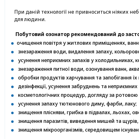
При даній технології не привноситься ніяких не
для людини.
Побутовий озонатор рекомендований до засто
очищення повітря у житлових приміщеннях, ванни
знезараження води, видалення запаху, кольорово
усунення неприємних запахів у холодильниках, к
знезараження питної води, озонування ванн, аква
обробки продуктів харчування та запобігання їх 
дезінфекції, усунення забруднень та неприємних з
косметологічних процедур, догляду за ротовою п
усунення запаху тютюнового диму, фарби, лаку;
знищення плісняви, грибка в підвалах, льохах, о
знищення паразитів, виведення мишей та щурів,
знищення мікроорганізмів, середовищем існуванн