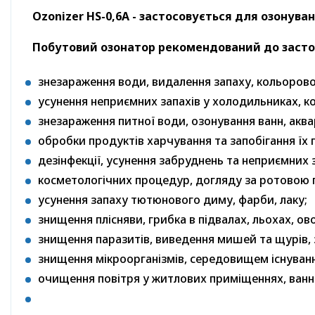
Ozonizer HS-0,6A - застосовується для озонуван
Побутовий озонатор рекомендований до засто
знезараження води, видалення запаху, кольорово
усунення неприємних запахів у холодильниках, к
знезараження питної води, озонування ванн, аква
обробки продуктів харчування та запобігання їх 
дезінфекції, усунення забруднень та неприємних з
косметологічних процедур, догляду за ротовою п
усунення запаху тютюнового диму, фарби, лаку;
знищення плісняви, грибка в підвалах, льохах, о
знищення паразитів, виведення мишей та щурів,
знищення мікроорганізмів, середовищем існування
очищення повітря у житлових приміщеннях, ванни