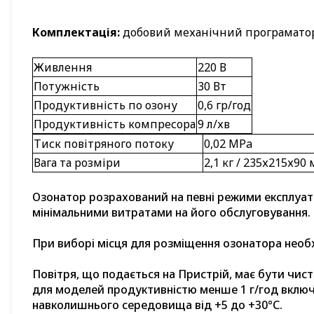
Комплектація:
добовий механічний програматор,
Живлення
220 В
Потужність
30 Вт
Продуктивність по озону
0,6 гр/год
Продуктивність компресора
9 л/хв
Тиск повітряного потоку
0,02 MPa
Вага та розміри
2,1 кг / 235х215х9
Озонатор розрахований на певні режими експлуат
мінімальними витратами на його обслуговування.
При виборі місця для розміщення озонатора необ
Повітря, що подається на Пристрій, має бути чист
для моделей продуктивністю менше 1 г/год включн
навколишнього середовища від +5 до +30°С.