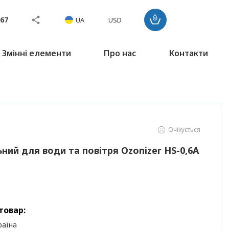
767
UA
USD
Змінні елементи
Про нас
Контакти
Очікується
ний для води та повітря Ozonizer HS-0,6A
товар:
раїна