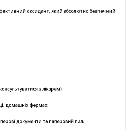
 ефективний оксидант, який абсолютно безпечний
онсультуватися з лікарем);
иці, домашніх фермах;
аперові документи та паперовий пил.