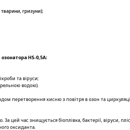
тварини, гризуни);
озонатора HS-0,5A:
ікроби та віруси;
ерельною водою).
дом перетворення кисню з повітря в озон та циркуляці
ю. За цей час знищується біоплівка, бактерії, віруси, п
ого оксиданта.