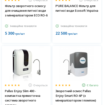
Очікується
Очікується
Фільтр зворотного осмосу
P’URE BALANCE Фільтр для
для очищення питної води
питної води Ecosoft Україна
з мінералізатором ECO RO-6
Іноваційна технологія
Іноваційна технологія
5 300
22 500
грн/шт
грн/шт
Очікується
Є багато
Pallas Enjoy Slim 400 -
Зворотний осмос Pallas
компактна прямоточна
Enjoy Smart RO-6P (з
система зворотного
мінералізатором і помпою)