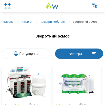
Каталог товаров
Головна
Каталог
Фільтри побутові
Зворотний осмос
Експертні послуги
Зворотний осмос
Фільтри побутові
Популярні
Фільтри
Фільтри промислові
Змінні елементи
Про нас
Контакти