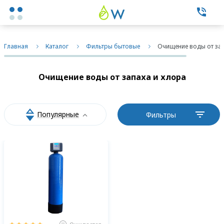
Каталог товаров
Главная
Каталог
Фильтры бытовые
Очищение воды от зап
Экспертные услуги
Очищение воды от запаха и хлора
Фильтры бытовые
Популярные
Фильтры
Фильтры промышленные
О нас
Контакты