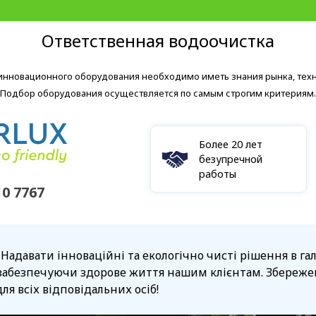
Ответственная водоочистка
 инновационного оборудования необходимо иметь знания рынка, тех
Подбор оборудования осуществляется по самым строгим критериям.
Более 20 лет
безупречной
работы
10 7767
 Надавати інноваційні та екологічно чисті рішення в г
забезпечуючи здорове життя нашим клієнтам. Збережен
ля всіх відповідальних осіб!