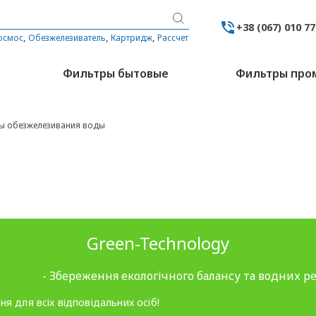
+38 (067) 010 7
,
,
,
осмос
Обезжелезиватель
Картридж
Рассчет
Фильтры бытовые
Фильтры пр
ы обезжелезивания воды
Green-Technology
- Збереження екологічного балансу та водних ре
ня для всіх відповідальних осіб!