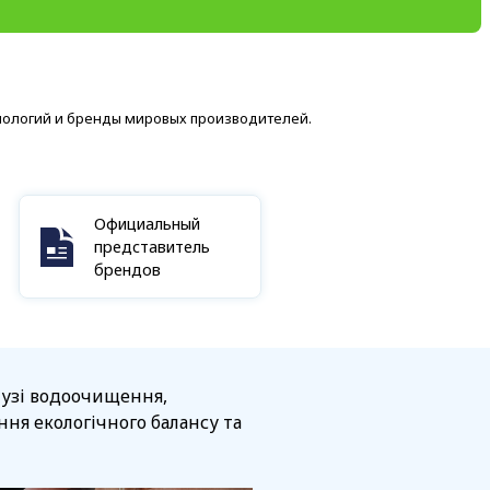
нологий и бренды мировых производителей.
Официальный
представитель
брендов
алузі водоочищення,
ня екологічного балансу та