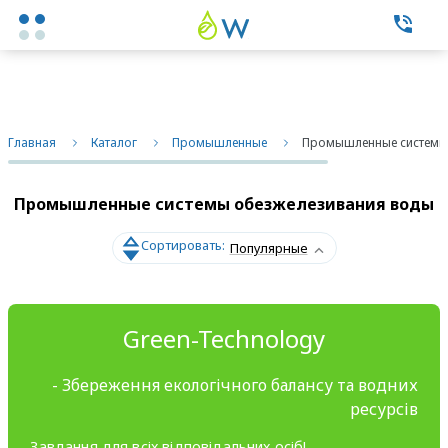
Каталог товаров
Главная
Каталог
Промышленные
Промышленные системы
Экспертные услуги
Промышленные системы обезжелезивания воды
Фильтры бытовые
Сортировать:
Популярные
Фильтры промышленные
О нас
Green-Technology
Контакты
- Збереження екологічного балансу та водних
ресурсів
Завдання для всіх відповідальних осіб!