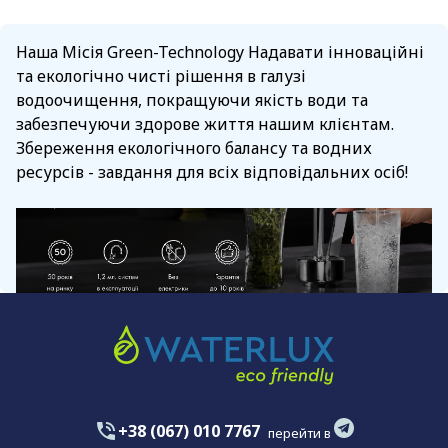
Наша Місія Green-Technology Надавати інноваційні
та екологічно чисті рішення в галузі
водоочищення, покращуючи якість води та
забезпечуючи здорове життя нашим клієнтам.
Збереження екологічного балансу та водних
ресурсів - завдання для всіх відповідальних осіб!
+38 (067) 010 7767
перейти в