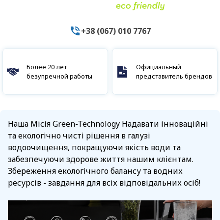
+38 (067) 010 7767
Более 20 лет
Официальный
безупречной работы
представитель брендов
Наша Місія Green-Technology Надавати інноваційні
та екологічно чисті рішення в галузі
водоочищення, покращуючи якість води та
забезпечуючи здорове життя нашим клієнтам.
Збереження екологічного балансу та водних
ресурсів - завдання для всіх відповідальних осіб!