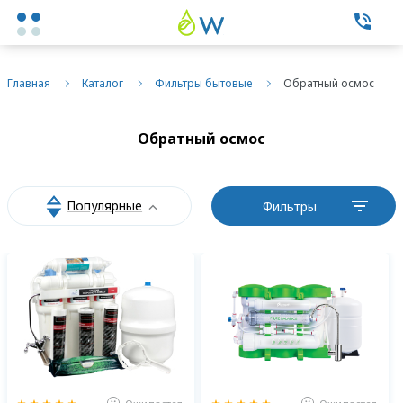
Каталог товаров
Главная
Каталог
Фильтры бытовые
Обратный осмос
Экспертные услуги
Обратный осмос
Фильтры бытовые
Популярные
Фильтры
Фильтры промышленные
О нас
Контакты