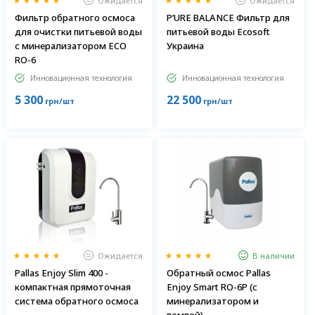
Ожидается
Ожидается
Фильтр обратного осмоса
P’URE BALANCE Фильтр для
для очистки питьевой воды
питьевой воды Ecosoft
с минерализатором ECO
Украина
RO-6
Инновационная технология
Инновационная технология
5 300
22 500
грн/шт
грн/шт
Ожидается
В наличии
Pallas Enjoy Slim 400 -
Обратный осмос Pallas
компактная прямоточная
Enjoy Smart RO-6P (с
система обратного осмоса
минерализатором и