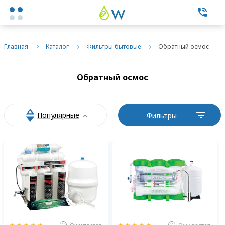
Каталог товаров
Главная
Каталог
Фильтры бытовые
Обратный осмос
Экспертные услуги
Обратный осмос
Фильтры бытовые
Популярные
Фильтры
Фильтры промышленные
О нас
Контакты