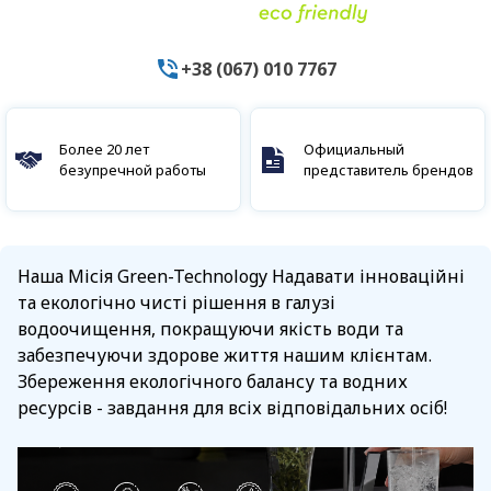
+38 (067) 010 7767
Более 20 лет
Официальный
безупречной работы
представитель брендов
Наша Місія Green-Technology Надавати інноваційні
та екологічно чисті рішення в галузі
водоочищення, покращуючи якість води та
забезпечуючи здорове життя нашим клієнтам.
Збереження екологічного балансу та водних
ресурсів - завдання для всіх відповідальних осіб!