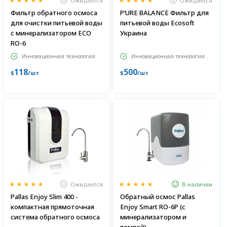
Ожидается
Ожидается
Фильтр обратного осмоса
P’URE BALANCE Фильтр для
для очистки питьевой воды
питьевой воды Ecosoft
с минерализатором ECO
Украина
RO-6
Инновационная технология
Инновационная технология
118
500
$
/шт
$
/шт
Ожидается
В наличии
Pallas Enjoy Slim 400 -
Обратный осмос Pallas
компактная прямоточная
Enjoy Smart RO-6P (с
система обратного осмоса
минерализатором и