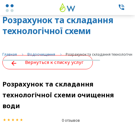
Розрахунок та складання
Каталог товаров
технологічної схеми
очищення води
Экспертные услуги
Главная
Водоочищення
Розрахунок та складання технологічн
Вернуться к списку услуг
Фильтры бытовые
Фильтры промышленные
Розрахунок та складання
технологічної схеми очищення
О нас
води
Контакты
0 отзывов